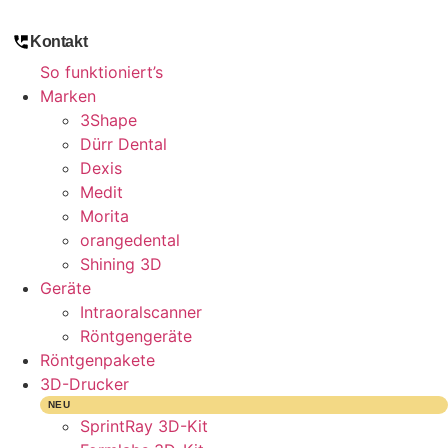
Zum
Inhalt
Kontakt
springen
So funktioniert’s
Marken
3Shape
Dürr Dental
Dexis
Medit
Morita
orangedental
Shining 3D
Geräte
Intraoralscanner
Röntgengeräte
Röntgenpakete
3D-Drucker
NEU
SprintRay 3D-Kit