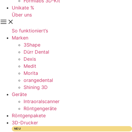
Formlabs 3D-Kit
Unikate %
Über uns
So funktioniert’s
Marken
3Shape
Dürr Dental
Dexis
Medit
Morita
orangedental
Shining 3D
Geräte
Intraoralscanner
Röntgengeräte
Röntgenpakete
3D-Drucker
NEU