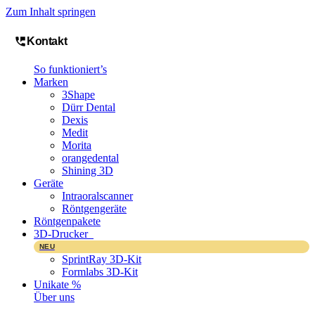
Zum Inhalt springen
Kontakt
So funktioniert’s
Marken
3Shape
Dürr Dental
Dexis
Medit
Morita
orangedental
Shining 3D
Geräte
Intraoralscanner
Röntgengeräte
Röntgenpakete
3D-Drucker
NEU
SprintRay 3D-Kit
Formlabs 3D-Kit
Unikate %
Über uns