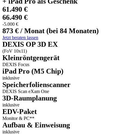
+ iPad Pro als Geschenk
61.490 €
66.490 €
-5.000 €
873 € / Monat (bei 84 Monaten)
Jetzt beraten lassen
DEXIS OP 3D EX
(FoV 10x11)
Kleinröntgengerät
DEXIS Focus
iPad Pro (M5 Chip)
inklusive
Speicherfolienscanner
DEXIS Scan eXam One
3D-Raumplanung
inklusive
EDV-Paket
Monitor & PC**
Aufbau & Einweisung
inklusive