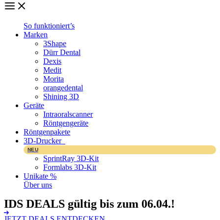
So funktioniert’s
Marken
3Shape
Dürr Dental
Dexis
Medit
Morita
orangedental
Shining 3D
Geräte
Intraoralscanner
Röntgengeräte
Röntgenpakete
3D-Drucker
NEU
SprintRay 3D-Kit
Formlabs 3D-Kit
Unikate %
Über uns
IDS DEALS
gültig bis zum 06.04.!
JETZT DEALS ENTDECKEN