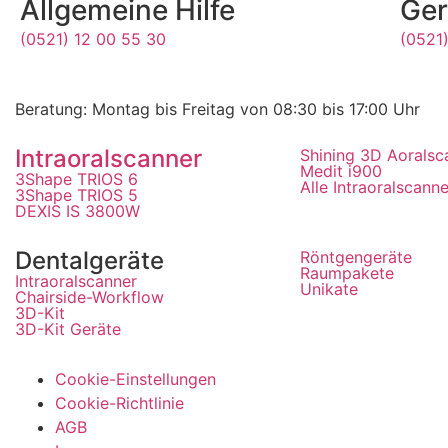
Allgemeine Hilfe
Ger
(0521) 12 00 55 30
(0521)
Beratung: Montag bis Freitag von 08:30 bis 17:00 Uhr
Intraoralscanner
Shining 3D Aoralsc
Medit i900
3Shape TRIOS 6
Alle Intraoralscanne
3Shape TRIOS 5
DEXIS IS 3800W
Dentalgeräte
Röntgengeräte
Raumpakete
Intraoralscanner
Unikate
Chairside-Workflow
3D-Kit
3D-Kit Geräte
Cookie-Einstellungen
Cookie-Richtlinie
AGB