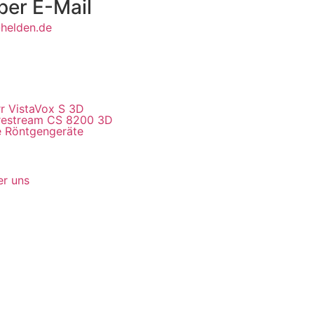
per E-Mail
helden.de
r VistaVox S 3D
restream CS 8200 3D
e Röntgengeräte
r uns