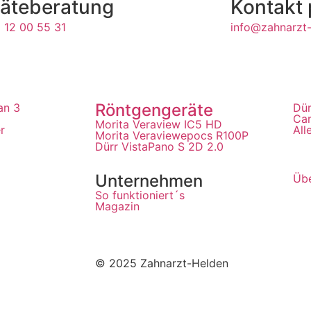
äteberatung
Kontakt 
 12 00 55 31
info@zahnarzt-
Röntgengeräte
an 3
Dür
Ca
Morita Veraview IC5 HD
r
All
Morita Veraviewepocs R100P
Dürr VistaPano S 2D 2.0
Unternehmen
Übe
So funktioniert´s
Magazin
© 2025 Zahnarzt-Helden