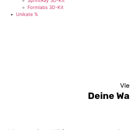
SprintRay 3D-Kit
Formlabs 3D-Kit
Unikate %